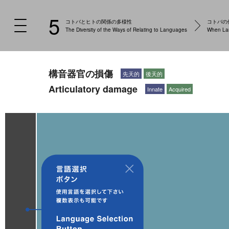
5
コトバとヒトの関係の多様性
コトバの
The Diversity of the Ways of Relating to Languages
When Lan
構音器官の損傷
先天的
後天的
Articulatory damage
Innate
Acquired