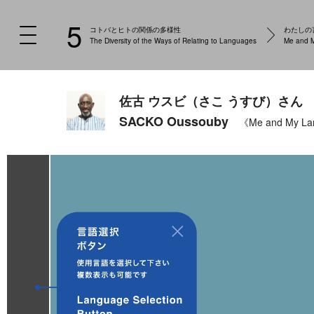
5
コトバとヒトの関係の多様性
わたしの
The Diversity of the Ways of Relating to Languages
Me and 
佐古 ウスビ（さこ うすび）さん
SACKO Oussouby
《Me and My L