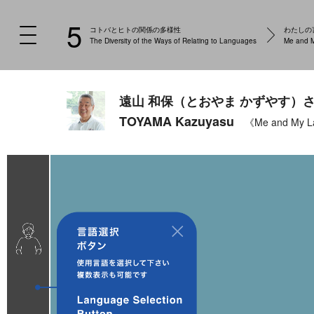
5
コトバとヒトの関係の多様性
わたしの
The Diversity of the Ways of Relating to Languages
Me and 
遠山 和保（とおやま かずやす）
TOYAMA Kazuyasu
《Me and My 