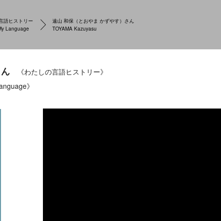
言語ヒストリー
遠山 和保（とおやま かずやす）さん
My Language
TOYAMA Kazuyasu
さん
《わたしの言語ヒストリー》
Language》