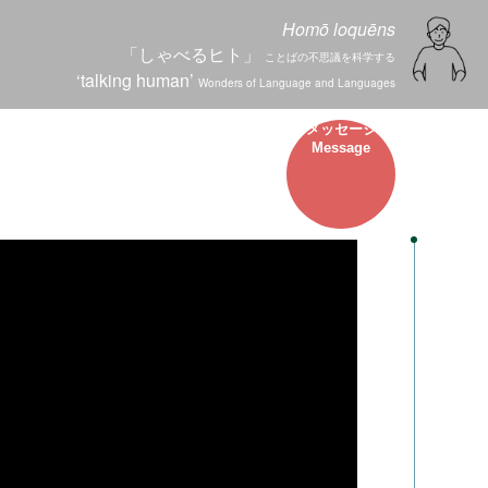
Homō loquēns
「しゃべるヒト」
ことばの不思議を科学する
‘talking human’
Wonders of Language and Languages
メッセージ
Message