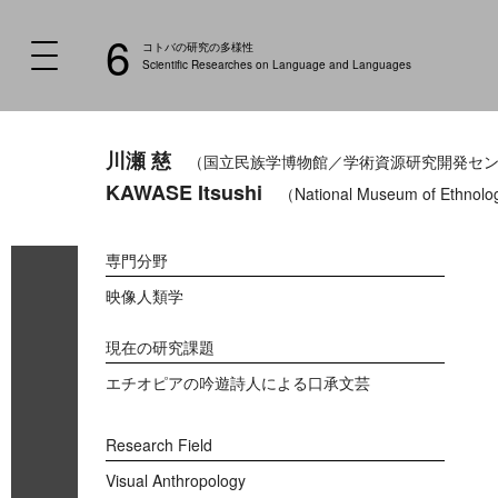
6
コトバの研究の多様性
Scientific Researches on Language and Languages
川瀬 慈
（国立民族学博物館／学術資源研究開発セ
KAWASE Itsushi
（National Museum of Ethnolog
専門分野
映像人類学
現在の研究課題
エチオピアの吟遊詩人による口承文芸
Research Field
Visual Anthropology