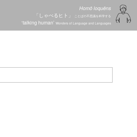
Homō loquēns
「しゃべるヒト」
ことばの不思議を科学する
‘talking human’
Wonders of Language and Languages